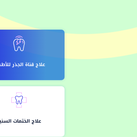
علاج قناة الجذر للأط
علاج الختمات السني