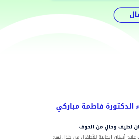
ال
باء الدكتورة فاطمة مباركي
 لطيف وخالٍ من الخوف
علاج أسنان إيجابية للأطفال من خلال نهج