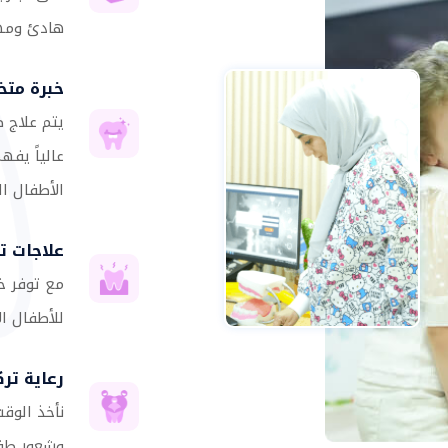
هادئ ومهتم
خبرة مت
يتم علاج 
عالياً يفه
الأطفال ال
علاجات تر
مع توفر خ
للأطفال ال
رعاية تر
نأخذ الوق
وشعور طفلك