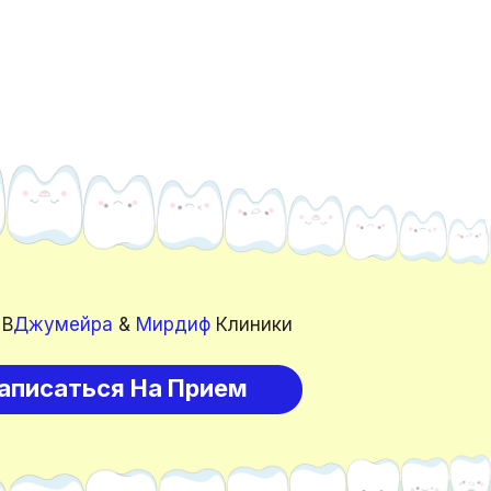
 В
Джумейра
&
Мирдиф
Клиники
аписаться На Прием