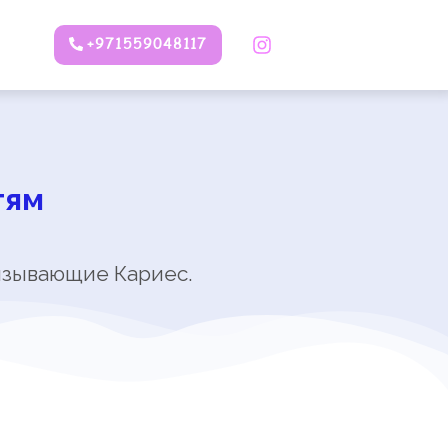
+971559048117
тям
ызывающие Кариес.