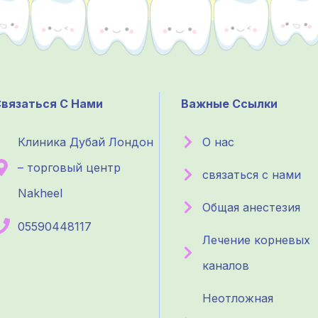
вязаться С Нами
Важные Ссылки
Клиника Дубай Лондон
О нас
– торговый центр
связаться с нами
Nakheel
Общая анестезия
05590448117
Лечение корневых
каналов
Неотложная